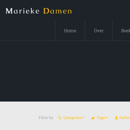
Home
Over
Boe
Filter by
Categories
Tags
Autho