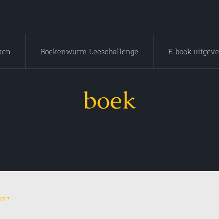
ken
Boekenwurm Leeschallenge
E-book uitgeve
boek
rs