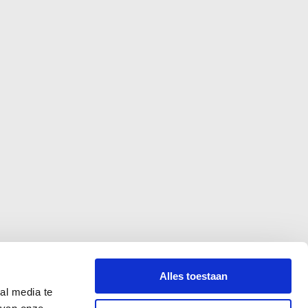
ntact
urlijk mag je contact opnemen!
Alles toestaan
 Marieke:
info@mariekedamen.com
al media te