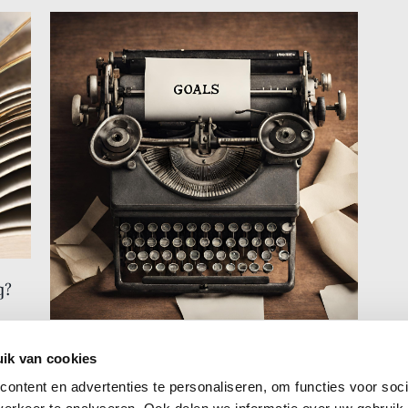
g?
Co
Natu
r
3 tips voor het stellen van
ik van cookies
doelen bij het schrijven van je
Mail
ontent en advertenties te personaliseren, om functies voor soci
boek
der