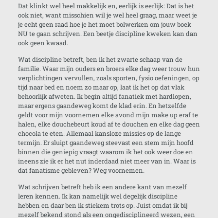
Dat klinkt wel heel makkelijk en, eerlijk is eerlijk: Dat is het
ook niet, want misschien wil je wel heel graag, maar weet je
je echt geen raad hoe je het moet bolwerken om jouw boek
NU te gaan schrijven. Een beetje discipline kweken kan dan
ook geen kwaad.
Wat discipline betreft, ben ik het zwarte schaap van de
familie. Waar mijn ouders en broers elke dag weer trouw hun
verplichtingen vervullen, zoals sporten, fysio oefeningen, op
tijd naar bed en noem zo maar op, laat ik het op dat vlak
behoorlijk afweten. Ik begin altijd fanatiek met hardlopen,
maar ergens gaandeweg komt de klad erin. En hetzelfde
geldt voor mijn voornemen elke avond mijn make up eraf te
halen, elke douchebeurt koud af te douchen en elke dag geen
chocola te eten. Allemaal kansloze missies op de lange
termijn. Er sluipt gaandeweg steevast een stem mijn hoofd
binnen die geniepig vraagt waarom ik het ook weer doe en
ineens zie ik er het nut inderdaad niet meer van in. Waar is
dat fanatisme gebleven? Weg voornemen.
Wat schrijven betreft heb ik een andere kant van mezelf
leren kennen. Ik kan namelijk wel degelijk discipline
hebben en daar ben ik stiekem trots op. Juist omdat ik bij
mezelf bekend stond als een ongedisciplineerd wezen, een