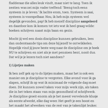
fladderaar die alles leuk vindt, maar niet te lang. Toen ik
zestien was zei mijn vader treffend: ‘Breng toch eens
systeem in je leven.’ Ik lachte erom, toen. Systeem is saai,
systeem is voorspelbaar. Nou, ik heb mijn systeem wel
degelijk gevonden, pap! Ik heb mezelf discipline
aangeleerd
en daardoor kon ik komen tot iets wat ik heel graag wilde:
boeken schrijven naast mijn baan en gezin.
Mocht jij wel een dosis discipline kunnen gebruiken, lees
dan onderstaande tips om deze bij jezelf te ontwikkelen.
Hopelijk vind jij jouw beste weg naar de discipline om je boek
NU te schrijven en niet als je met pensioen bent, nooit dus.
Dat wil je je lezers toch niet aandoen?
1) Lijstjes maken
Ik ben zelf gek op to do lijstjes maken, maar het is ook een
manier om je discipline te vergroten. Elke avond voor ik ga
slapen, schrijf ik op wat ik minimaal de volgende dag moet
doen. Dit kunnen zowel taken voor mijn werk zijn, als taken
die in het teken staan van mijn gezondheid of schrijfwerk.
Je discipline groeit enorm als je het meest vervelende klusje
als eerste afwerkt, elke dag weer. Het geeft je een boost en
het maakt het afwerken van de rest van je takenlijst leuker.